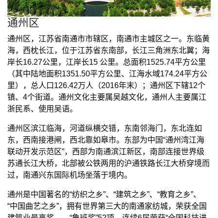
通州区
通州区，江苏省南通市市辖区，南通市主城区之一。东临黄
海，西枕长江，位于江苏省东南部，长江三角洲东北翼；海
岸长16.27公里，江岸长15 公里。总面积1525.74平方公里
（其中陆地面积1351.50平方公里、江海水域174.24平方公
里），总人口126.42万人（2016年末）；通州区下辖12个
镇、4个街道。通州文化主要属吴越文化，通州人主要属江
浙民系、使用吴语。
通州区滨江临海，河道纵横交错，东南邻海门，东北连如
东，西南接港闸，西北靠如皋市。东部为中国“通州湾江海
联动开发示范区”，西部为南通滨江新区，南部连接世界级
苏通长江大桥，北部被公铁两用的沪通铁路长江大桥穿境而
过，南通兴东国际机场坐落于境内。
通州是中国著名的“纺织之乡”、“建筑之乡”、“教育之乡”、
“中国曲艺之乡”，拥有世界第三大的南通家纺城，荣获全国
建筑业最高奖——“鲁班奖”52项，连续6届荣获“全国科技进